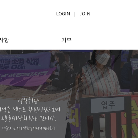
LOGIN
JOIN
사항
기부
사항
모금윤리
보고
기부하기
공고
기부문의