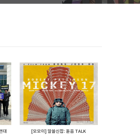
 연대
[모모이] 알쓸신잡: 돋음 TALK