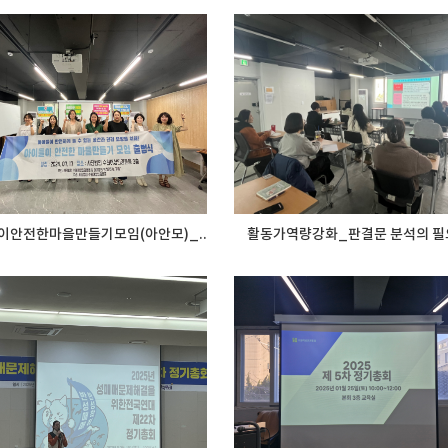
이안전한마을만들기모임(아안모)_..
활동가역량강화_판결문 분석의 필