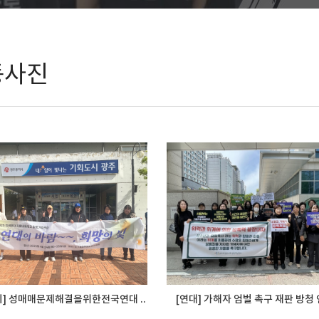
동사진
이] 성매매문제해결을위한전국연대 ..
[연대] 가해자 엄벌 촉구 재판 방청