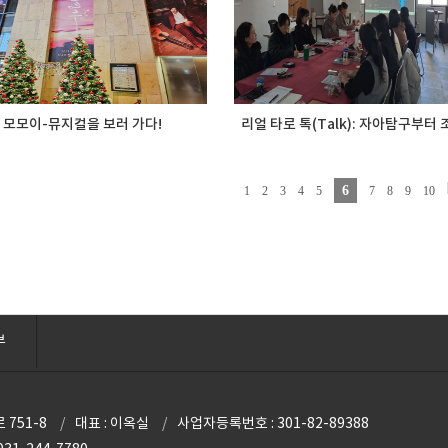
모모이-뮤지컬을 보러 가다!
리얼 타로 톡(Talk): 자아탐구부터 조
6
1
2
3
4
5
7
8
9
10
부
 751-8
대표 : 이옥실
사업자등록번호 : 301-82-89388