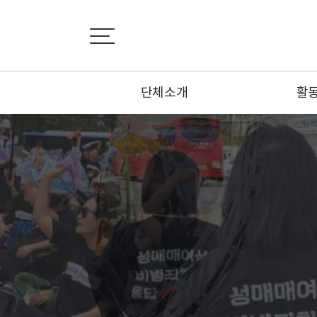
단체소개
활
설립취지서
활
비전선언문
뉴
연혁
카
조직도
기사
부설기관
오시는 길