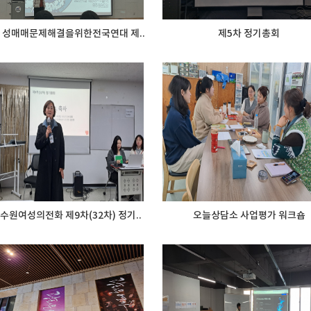
년 성매매문제해결을위한전국연대 제..
제5차 정기총회
 수원여성의전화 제9차(32차) 정기..
오늘상담소 사업평가 워크숍