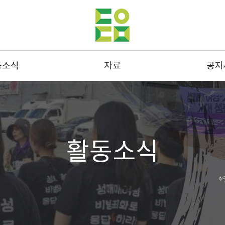
동소식
자료
공지
동사진
발간물
공지
스레터
성명 및 연명
결산
드뉴스
통계
채용
활동소식
스크랩