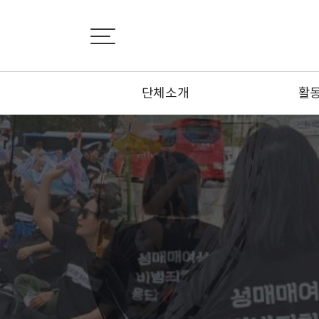
단체소개
활
설립취지서
활
비전선언문
뉴
연혁
카
조직도
기사
부설기관
오시는 길