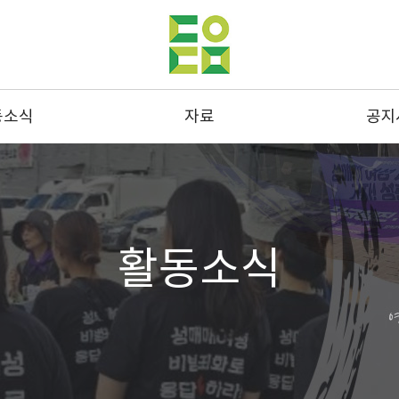
동소식
자료
공지
동사진
발간물
공지
스레터
성명 및 연명
결산
드뉴스
통계
채용
활동소식
스크랩