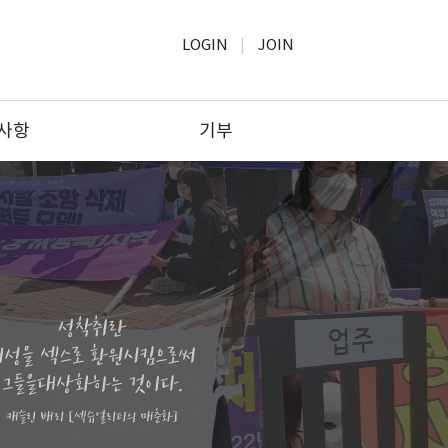
LOGIN
JOIN
사항
기부
사항
모금윤리
보고
기부하기
공고
기부문의