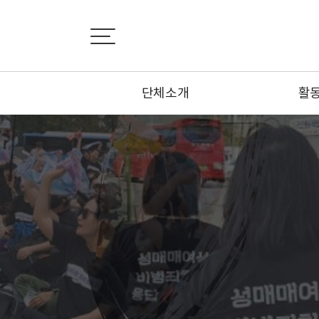
단체소개
활
설립취지서
활
비전선언문
뉴
연혁
카
조직도
기사
부설기관
오시는 길