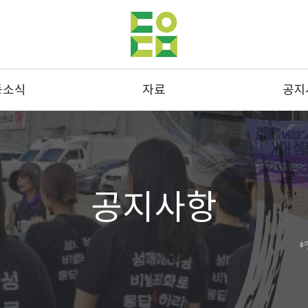
동소식
자료
공지
동사진
발간물
공지
스레터
성명 및 연명
결산
드뉴스
통계
채용
공지사항
스크랩