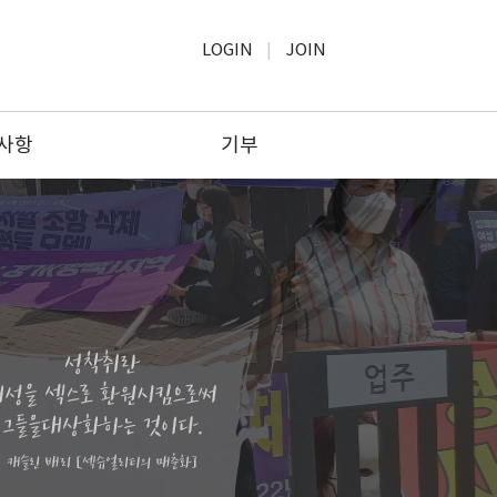
LOGIN
JOIN
사항
기부
사항
모금윤리
보고
기부하기
공고
기부문의