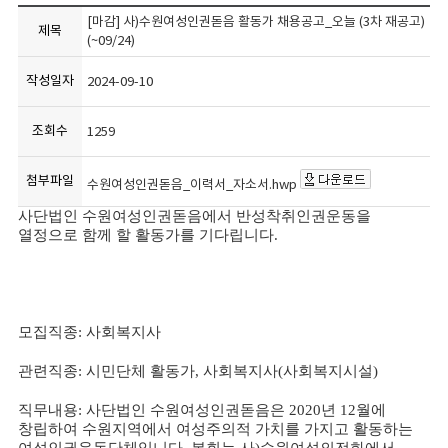
[마감] 사)수원여성인권돋음 활동가 채용공고_오늘 (3차 재공고)
제목
(~09/24)
작성일자
2024-09-10
조회수
1259
첨부파일
수원여성인권돋음_이력서_자소서.hwp
사단법인 수원여성인권돋음에서 반성착취인권운동을
열정으로 함께 할 활동가를 기다립니다
.
모집직종
:
사회복지사
관련직종
:
시민단체 활동가
,
사회복지사
(
사회복지시설
)
직무내용
:
사단법인 수원여성인권돋음은
2020
년
12
월에
창립하여 수원지역에서 여성주의적 가치를 가지고 활동하는