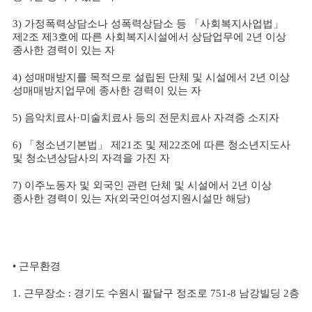
3)
가정폭력상담소나 성폭력상담소 등
「
사회복지사업법
」
제
2
조 제
3
호에 따른 사회복지시설에서 상담업무에
2
년 이상
종사한 경력이 있는 자
4)
성매매방지를 목적으로 설립된 단체 및 시설에서
2
년 이상
성매매방지업무에 종사한 경력이 있는 자
5)
음악치료사
·
미술치료사 등의 전문치료사 자격증 소지자
6)
「
청소년기본법
」
제
21
조 및 제
22
조에 따른 청소년지도사
및 청소년상담사의 자격을 가진 자
7)
이주노동자 및 외국인 관련 단체 및 시설에서
2
년 이상
종사한 경력이 있는 자
(
외국인여성지원시설만 해당
)
•
근무환경
1.
근무장소
:
경기도 수원시 팔달구 정조로
751-8
남강빌딩
2
층