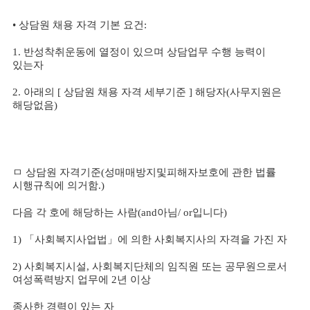
•
상담원 채용 자격 기본 요건
:
1.
반성착취운동에 열정이 있으며 상담업무 수행 능력이
있는자
2.
아래의
[
상담원 채용 자격 세부기준
]
해당자
(
사무지원은
해당없음
)
ㅁ 상담원 자격기준
(
성매매방지및피해자보호에 관한 법률
시행규칙에 의거함
.)
다음 각 호에 해당하는 사람
(and
아님
/ or
입니다
)
1)
「
사회복지사업법
」
에 의한 사회복지사의 자격을 가진 자
2)
사회복지시설
,
사회복지단체의 임직원 또는 공무원으로서
여성폭력방지 업무에
2
년 이상
종사한 경력이 있는 자