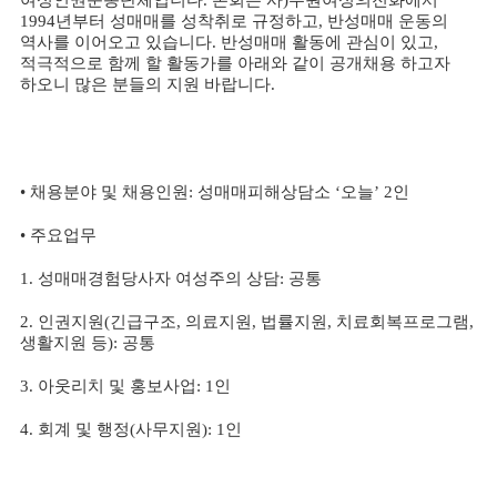
여성인권운동단체입니다
.
본회는 사
)
수원여성의전화에서
1994
년부터 성매매를 성착취로 규정하고
,
반성매매 운동의
역사를 이어오고 있습니다
.
반성매매 활동에 관심이 있고
,
적극적으로 함께 할 활동가를 아래와 같이 공개채용 하고자
하오니 많은 분들의 지원 바랍니다
.
•
채용분야 및 채용인원
:
성매매피해상담소
‘
오늘
’ 2
인
•
주요업무
1.
성매매경험당사자 여성주의 상담
:
공통
2.
인권지원
(
긴급구조
,
의료지원
,
법률지원
,
치료회복프로그램
,
생활지원 등
):
공통
3.
아웃리치 및 홍보사업
: 1
인
4.
회계 및 행정
(
사무지원
): 1
인