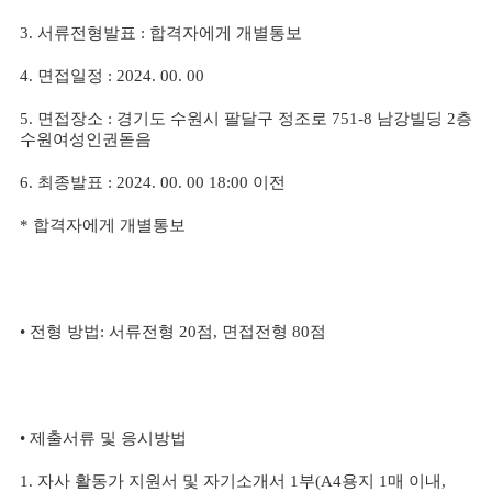
3.
서류전형발표
:
합격자에게 개별통보
4.
면접일정
: 2024. 00. 00
5.
면접장소
:
경기도 수원시 팔달구 정조로
751-8
남강빌딩
2
층
수원여성인권돋음
6.
최종발표
: 2024. 00. 00 18:00
이전
*
합격자에게 개별통보
•
전형 방법
:
서류전형
20
점
,
면접전형
80
점
•
제출서류 및 응시방법
1.
자사 활동가 지원서 및 자기소개서
1
부
(A4
용지
1
매 이내
,