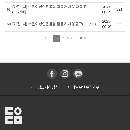
[마감] 사) 수원여성인권돋음 활동가 채용 재공고
2025-
61
591
(~07/08)
06-23
2025-
60
[마감] 사) 수원여성인권돋음 활동가 채용공고(~06/21)
659
06-05
3
1
2
4
5
6
7
8
9
개인정보처리방침
이메일무단수집거부