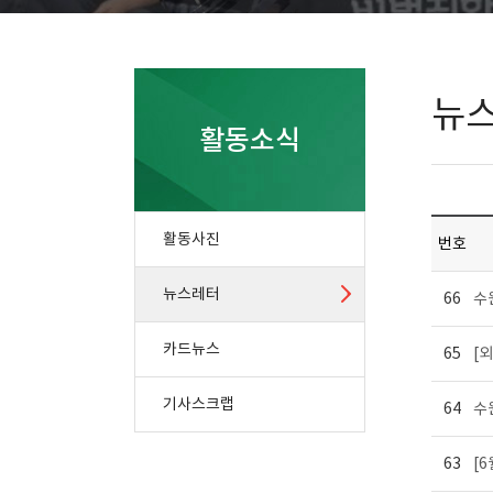
뉴
활동소식
활동사진
번호
뉴스레터
66
수
카드뉴스
65
[
기사스크랩
64
수
63
[