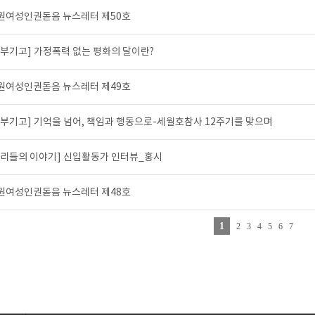
원여성인권돋음 뉴스레터 제50호
외부기고] 가정폭력 없는 평화의 달이란?
원여성인권돋음 뉴스레터 제49호
외부기고] 기억을 넘어, 책임과 행동으로-세월호참사 12주기를 맞으며
우리들의 이야기] 신입활동가 인터뷰_홍시
원여성인권돋음 뉴스레터 제48호
1
2
3
4
5
6
7