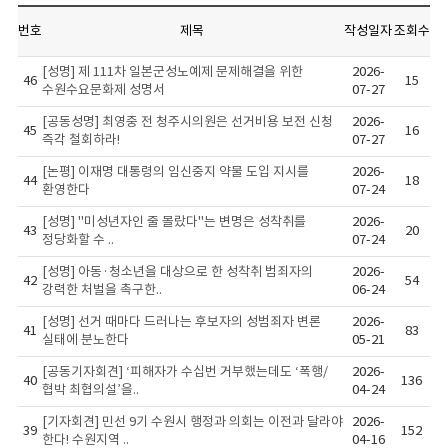
번호
제목
작성일자
조회수
[성명] 제 111차 일본군성노예제 문제해결을 위한
2026-
46
15
수원수요문화제 성명서
07-27
[공동성명] 최영중 전 청주시의원은 선거비용 보전 신청
2026-
45
16
즉각 철회하라!
07-27
[논평] 이재명 대통령의 임신중지 약물 도입 지시를
2026-
44
18
환영한다
07-24
[성명] "미성년자인 줄 몰랐다"는 변명은 성착취를
2026-
43
20
정당화할 수 ..
07-24
[성명] 아동·청소년을 대상으로 한 성착취 범죄자의
2026-
42
54
강력한 처벌을 촉구한..
06-24
[성명] 선거 때마다 드러나는 후보자의 성범죄자 변론
2026-
41
83
실태에 분노한다
05-21
[공동기자회견] ‘피해자가 수십번 거부했는데도 ‘폭행/
2026-
40
136
협박 최협의설’을..
04-24
[기자회견] 민선 9기 수원시 행정과 의회는 이전과 달라야
2026-
39
152
한다! 수원지역 ..
04-16