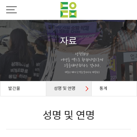
자료
발간물
성명 및 연명
통계
성명 및 연명