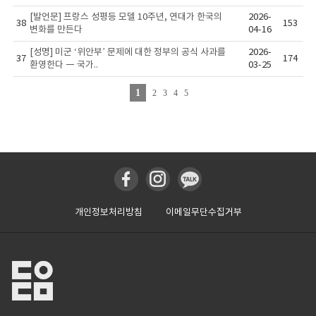
[발언문] 프랑스 성평등 모델 10주년, 연대가 한국의
2026-
38
153
변화를 만든다
04-16
[성명] 미군 ‘위안부’ 문제에 대한 정부의 공식 사과를
2026-
37
174
환영한다 ― 국가..
03-25
1
2
3
4
5
개인정보처리방침
이메일무단수집거부